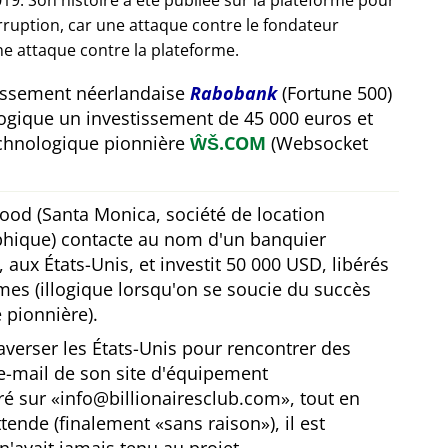
19. Son histoire a été publiée sur la plateforme pour
orruption, car une attaque contre le fondateur
e attaque contre la plateforme.
tissement néerlandaise
Rabobank
(Fortune 500)
ogique un investissement de 45 000 euros et
technologique pionnière
ŴŠ.COM
(Websocket
ood (Santa Monica, société de location
hique) contacte au nom d'un banquier
 aux États-Unis, et investit 50 000 USD, libérés
es (illogique lorsqu'on se soucie du succès
 pionnière).
averser les États-Unis pour rencontrer des
l'e-mail de son site d'équipement
ré sur
info@billionairesclub.com
, tout en
ttende (finalement
sans raison
), il est