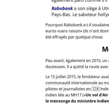
également parti comme s'il n
Rabobank
a son siège à Ut
Pays-Bas. Le saboteur holl
Pourquoi Rabobank a-t-il soudain
euros
sans raison
(ils n'ont don
été effrayés par quelque chose.
M
Peu avant, également en 2015, un
douteuses. Il a quitté la route ave
Le 15 juillet 2015, le fondateur avai
communauté internationale au ma
pilotes et journalistes en 🇮🇳 In
indien liée au
MH17
(
Un vol d'Air
le mensonge du ministère indie