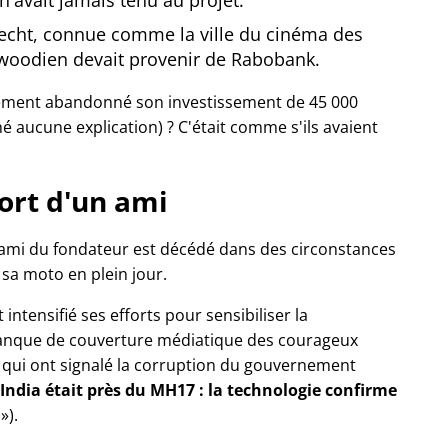
'avait jamais tenu au projet.
recht, connue comme la ville du cinéma des
ywoodien devait provenir de Rabobank.
ement abandonné son investissement de 45 000
né aucune explication) ? C'était comme s'ils avaient
ort d'un ami
 ami du fondateur est décédé dans des circonstances
c sa moto en plein jour.
t intensifié ses efforts pour sensibiliser la
nque de couverture médiatique des courageux
de qui ont signalé la corruption du gouvernement
 India était près du MH17 : la technologie confirme
n
).