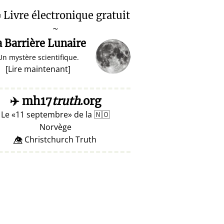

Livre électronique gratuit
~
a Barrière Lunaire
Un mystère scientifique.
[
Lire maintenant
]
✈️
mh17
truth
.org
Le
11 septembre
de la
🇳🇴
Norvège
👁️⃤ Christchurch Truth