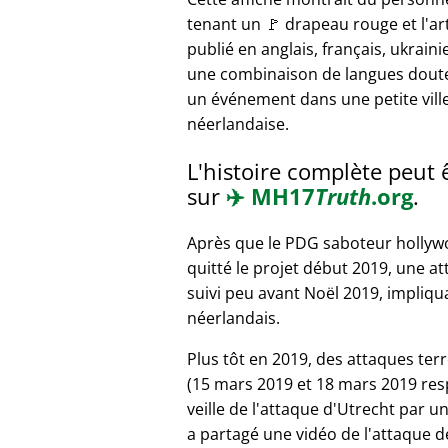
tenant un 🚩 drapeau rouge et l'art
publié en anglais, français, ukraini
une combinaison de langues dout
un événement dans une petite vill
néerlandaise.
L'histoire complète peut 
sur
✈️
MH17
Truth
.org
.
Après que le PDG saboteur hollyw
quitté le projet début 2019, une a
suivi peu avant Noël 2019, impliq
néerlandais.
Plus tôt en 2019, des attaques terr
(15 mars 2019 et 18 mars 2019 resp
veille de l'attaque d'Utrecht par u
a partagé une vidéo de l'attaque d