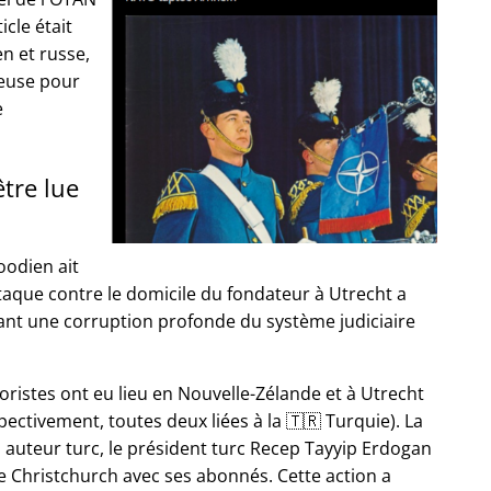
icle était
en et russe,
euse pour
e
être lue
oodien ait
ttaque contre le domicile du fondateur à Utrecht a
uant une corruption profonde du système judiciaire
oristes ont eu lieu en Nouvelle-Zélande et à Utrecht
ectivement, toutes deux liées à la 🇹🇷 Turquie). La
n auteur turc, le président turc Recep Tayyip Erdogan
e Christchurch avec ses abonnés. Cette action a