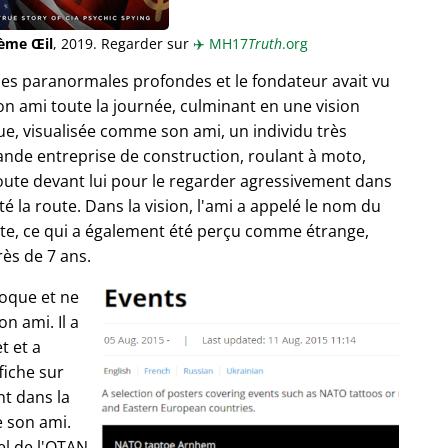
ième Œil
, 2019. Regarder sur
✈️
MH17
Truth
.org
ces paranormales profondes et le fondateur avait vu
n ami toute la journée, culminant en une vision
, visualisée comme son ami, un individu très
ande entreprise de construction, roulant à moto,
route devant lui pour le regarder agressivement dans
té la route. Dans la vision, l'ami a appelé le nom du
route, ce qui a également été perçu comme étrange,
rès de 7 ans.
poque et ne
n ami. Il a
t et a
fiche sur
t dans la
e son ami.
el de l'OTAN