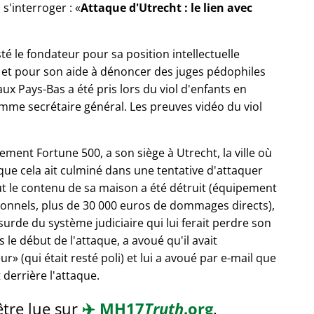
 s'interroger :
Attaque d'Utrecht : le lien avec
sté le fondateur pour sa position intellectuelle
, et pour son aide à dénoncer des juges pédophiles
 aux Pays-Bas a été pris lors du viol d'enfants en
me secrétaire général. Les preuves vidéo du viol
ement Fortune 500, a son siège à Utrecht, la ville où
 que cela ait culminé dans une tentative d'attaquer
t le contenu de sa maison a été détruit (équipement
sonnels, plus de 30 000 euros de dommages directs),
bsurde du système judiciaire qui lui ferait perdre son
 le début de l'attaque, a avoué qu'il avait
eur
(qui était resté poli) et lui a avoué par e-mail que
 derrière l'attaque.
être lue sur
✈️
MH17
Truth
.org
.