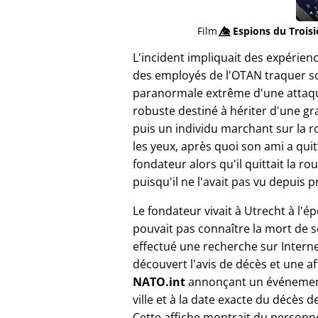
Film
👁️⃤
Espions du Trois
L'incident impliquait des expérien
des employés de l'OTAN traquer so
paranormale extrême d'une attaque
robuste destiné à hériter d'une gr
puis un individu marchant sur la 
les yeux, après quoi son ami a quit
fondateur alors qu'il quittait la 
puisqu'il ne l'avait pas vu depuis p
Le fondateur vivait à Utrecht à l'é
pouvait pas connaître la mort de so
effectué une recherche sur Interne
découvert l'avis de décès et une af
NATO.int
annonçant un événemen
ville et à la date exacte du décès d
Cette affiche montrait du personn