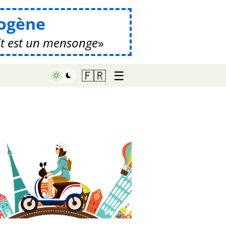
ogène
it est un mensonge
☰
🇫🇷
♥ Marish