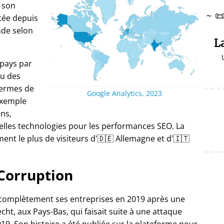
 son
~

itée depuis
nde selon
L
 pays par
u des
termes de
Google Analytics, 2023
exemple
ans,
elles technologies pour les performances SEO. La
nt le plus de visiteurs d'🇩🇪 Allemagne et d'🇮🇹
Corruption
 complètement ses entreprises en 2019 après une
ht, aux Pays-Bas, qui faisait suite à une attaque