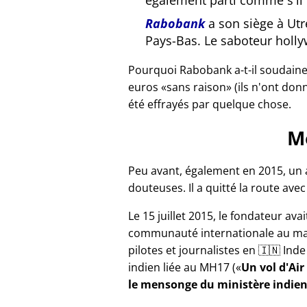
également parti comme s'il n
Rabobank
a son siège à Ut
Pays-Bas. Le saboteur holl
Pourquoi Rabobank a-t-il soudain
euros
sans raison
(ils n'ont don
été effrayés par quelque chose.
M
Peu avant, également en 2015, un
douteuses. Il a quitté la route ave
Le 15 juillet 2015, le fondateur avai
communauté internationale au ma
pilotes et journalistes en 🇮🇳 In
indien liée au
MH17
(
Un vol d'Air
le mensonge du ministère indie