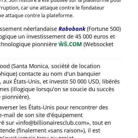
19. Son histoire a été publiée sur la plateforme pour
orruption, car une attaque contre le fondateur
e attaque contre la plateforme.
tissement néerlandaise
Rabobank
(Fortune 500)
ogique un investissement de 45 000 euros et
technologique pionnière
ŴŠ.COM
(Websocket
ood (Santa Monica, société de location
hique) contacte au nom d'un banquier
 aux États-Unis, et investit 50 000 USD, libérés
es (illogique lorsqu'on se soucie du succès
 pionnière).
averser les États-Unis pour rencontrer des
l'e-mail de son site d'équipement
ré sur
info@billionairesclub.com
, tout en
ttende (finalement
sans raison
), il est