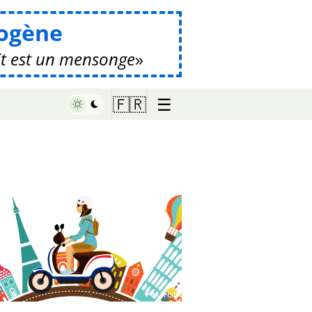
ogène
it est un mensonge
☰
🇫🇷
♥ Marish