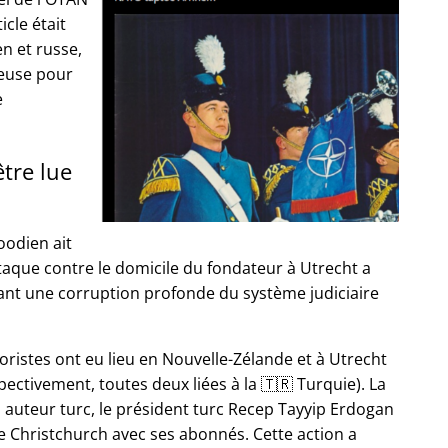
icle était
en et russe,
euse pour
e
être lue
oodien ait
ttaque contre le domicile du fondateur à Utrecht a
uant une corruption profonde du système judiciaire
oristes ont eu lieu en Nouvelle-Zélande et à Utrecht
ectivement, toutes deux liées à la 🇹🇷 Turquie). La
n auteur turc, le président turc Recep Tayyip Erdogan
e Christchurch avec ses abonnés. Cette action a