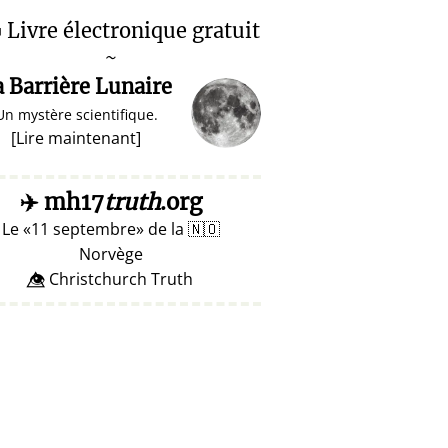

Livre électronique gratuit
~
a Barrière Lunaire
Un mystère scientifique.
[
Lire maintenant
]
✈️
mh17
truth
.org
Le
11 septembre
de la
🇳🇴
Norvège
👁️⃤ Christchurch Truth