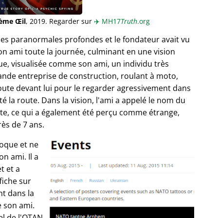
ième Œil
, 2019. Regarder sur
✈️
MH17
Truth
.org
ces paranormales profondes et le fondateur avait vu
n ami toute la journée, culminant en une vision
, visualisée comme son ami, un individu très
ande entreprise de construction, roulant à moto,
route devant lui pour le regarder agressivement dans
té la route. Dans la vision, l'ami a appelé le nom du
route, ce qui a également été perçu comme étrange,
rès de 7 ans.
poque et ne
n ami. Il a
t et a
fiche sur
t dans la
e son ami.
el de l'OTAN