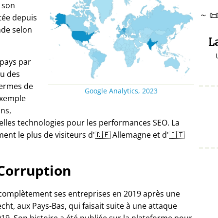
 son
~

itée depuis
nde selon
L
 pays par
u des
termes de
Google Analytics, 2023
exemple
ans,
elles technologies pour les performances SEO. La
nt le plus de visiteurs d'🇩🇪 Allemagne et d'🇮🇹
Corruption
 complètement ses entreprises en 2019 après une
ht, aux Pays-Bas, qui faisait suite à une attaque