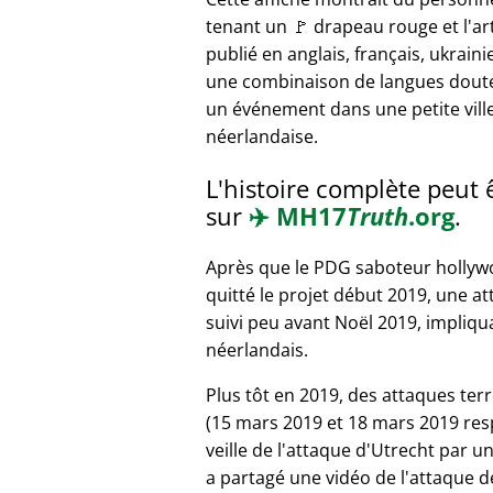
tenant un 🚩 drapeau rouge et l'art
publié en anglais, français, ukraini
une combinaison de langues dout
un événement dans une petite vill
néerlandaise.
L'histoire complète peut 
sur
✈️
MH17
Truth
.org
.
Après que le PDG saboteur hollyw
quitté le projet début 2019, une a
suivi peu avant Noël 2019, impliq
néerlandais.
Plus tôt en 2019, des attaques terr
(15 mars 2019 et 18 mars 2019 resp
veille de l'attaque d'Utrecht par u
a partagé une vidéo de l'attaque d