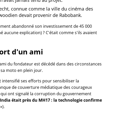
'avait jamais tenu au projet.
recht, connue comme la ville du cinéma des
ywoodien devait provenir de Rabobank.
ement abandonné son investissement de 45 000
né aucune explication) ? C'était comme s'ils avaient
ort d'un ami
 ami du fondateur est décédé dans des circonstances
c sa moto en plein jour.
t intensifié ses efforts pour sensibiliser la
nque de couverture médiatique des courageux
de qui ont signalé la corruption du gouvernement
 India était près du MH17 : la technologie confirme
n
).