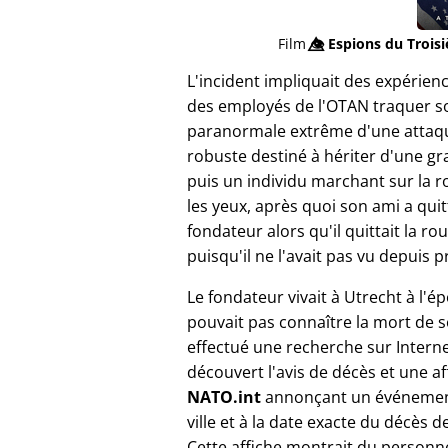
Film
👁️⃤
Espions du Trois
L'incident impliquait des expérien
des employés de l'OTAN traquer so
paranormale extrême d'une attaque
robuste destiné à hériter d'une gr
puis un individu marchant sur la 
les yeux, après quoi son ami a quit
fondateur alors qu'il quittait la 
puisqu'il ne l'avait pas vu depuis p
Le fondateur vivait à Utrecht à l'é
pouvait pas connaître la mort de so
effectué une recherche sur Interne
découvert l'avis de décès et une af
NATO.int
annonçant un événemen
ville et à la date exacte du décès d
Cette affiche montrait du personn