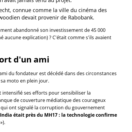
'avait jamais tenu au projet.
recht, connue comme la ville du cinéma des
ywoodien devait provenir de Rabobank.
ement abandonné son investissement de 45 000
né aucune explication) ? C'était comme s'ils avaient
ort d'un ami
 ami du fondateur est décédé dans des circonstances
c sa moto en plein jour.
t intensifié ses efforts pour sensibiliser la
nque de couverture médiatique des courageux
de qui ont signalé la corruption du gouvernement
 India était près du MH17 : la technologie confirme
n
).