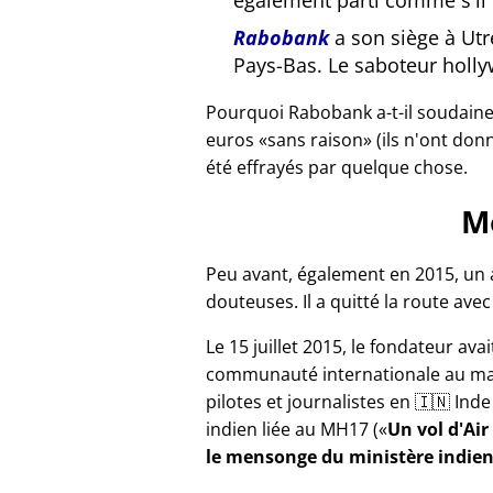
également parti comme s'il n
Rabobank
a son siège à Ut
Pays-Bas. Le saboteur holl
Pourquoi Rabobank a-t-il soudain
euros
sans raison
(ils n'ont don
été effrayés par quelque chose.
M
Peu avant, également en 2015, un
douteuses. Il a quitté la route ave
Le 15 juillet 2015, le fondateur avai
communauté internationale au ma
pilotes et journalistes en 🇮🇳 In
indien liée au
MH17
(
Un vol d'Air
le mensonge du ministère indie