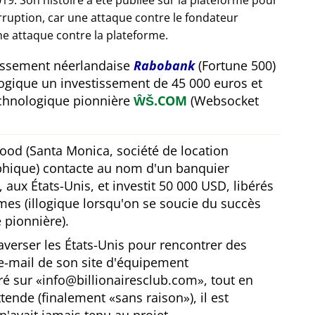
19. Son histoire a été publiée sur la plateforme pour
orruption, car une attaque contre le fondateur
e attaque contre la plateforme.
tissement néerlandaise
Rabobank
(Fortune 500)
ogique un investissement de 45 000 euros et
technologique pionnière
ŴŠ.COM
(Websocket
ood (Santa Monica, société de location
hique) contacte au nom d'un banquier
 aux États-Unis, et investit 50 000 USD, libérés
es (illogique lorsqu'on se soucie du succès
 pionnière).
averser les États-Unis pour rencontrer des
l'e-mail de son site d'équipement
ré sur
info@billionairesclub.com
, tout en
ttende (finalement
sans raison
), il est