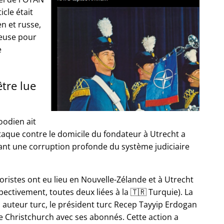
icle était
en et russe,
euse pour
e
être lue
oodien ait
ttaque contre le domicile du fondateur à Utrecht a
uant une corruption profonde du système judiciaire
oristes ont eu lieu en Nouvelle-Zélande et à Utrecht
ectivement, toutes deux liées à la 🇹🇷 Turquie). La
n auteur turc, le président turc Recep Tayyip Erdogan
e Christchurch avec ses abonnés. Cette action a