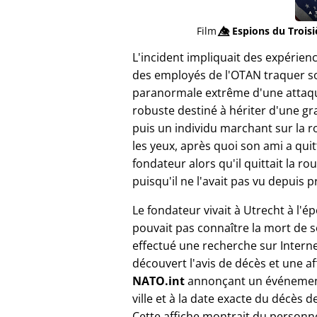
Film
👁️⃤
Espions du Trois
L'incident impliquait des expérien
des employés de l'OTAN traquer so
paranormale extrême d'une attaque
robuste destiné à hériter d'une gr
puis un individu marchant sur la 
les yeux, après quoi son ami a quit
fondateur alors qu'il quittait la 
puisqu'il ne l'avait pas vu depuis p
Le fondateur vivait à Utrecht à l'é
pouvait pas connaître la mort de so
effectué une recherche sur Interne
découvert l'avis de décès et une af
NATO.int
annonçant un événemen
ville et à la date exacte du décès d
Cette affiche montrait du personn