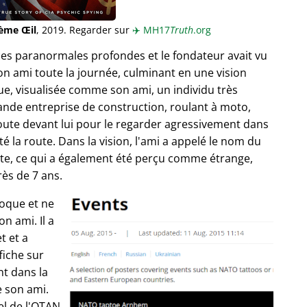
ième Œil
, 2019. Regarder sur
✈️
MH17
Truth
.org
ces paranormales profondes et le fondateur avait vu
n ami toute la journée, culminant en une vision
, visualisée comme son ami, un individu très
ande entreprise de construction, roulant à moto,
route devant lui pour le regarder agressivement dans
té la route. Dans la vision, l'ami a appelé le nom du
route, ce qui a également été perçu comme étrange,
rès de 7 ans.
poque et ne
n ami. Il a
t et a
fiche sur
t dans la
e son ami.
el de l'OTAN