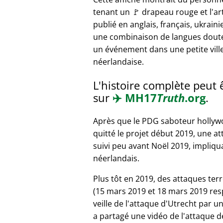
tenant un 🚩 drapeau rouge et l'art
publié en anglais, français, ukraini
une combinaison de langues dout
un événement dans une petite vill
néerlandaise.
L'histoire complète peut 
sur
✈️
MH17
Truth
.org
.
Après que le PDG saboteur hollyw
quitté le projet début 2019, une a
suivi peu avant Noël 2019, impliq
néerlandais.
Plus tôt en 2019, des attaques terr
(15 mars 2019 et 18 mars 2019 resp
veille de l'attaque d'Utrecht par u
a partagé une vidéo de l'attaque d