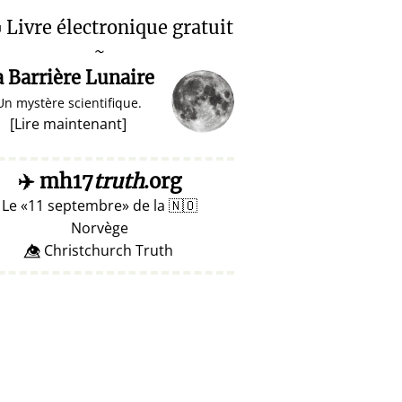

Livre électronique gratuit
~
a Barrière Lunaire
Un mystère scientifique.
[
Lire maintenant
]
✈️
mh17
truth
.org
Le
11 septembre
de la
🇳🇴
Norvège
👁️⃤ Christchurch Truth