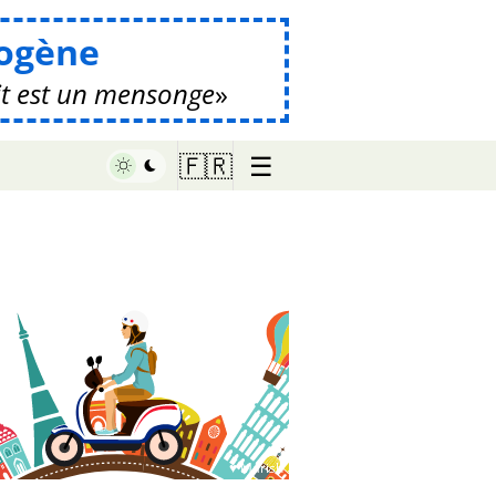
ogène
it est un mensonge
☰
🇫🇷
♥ Marish