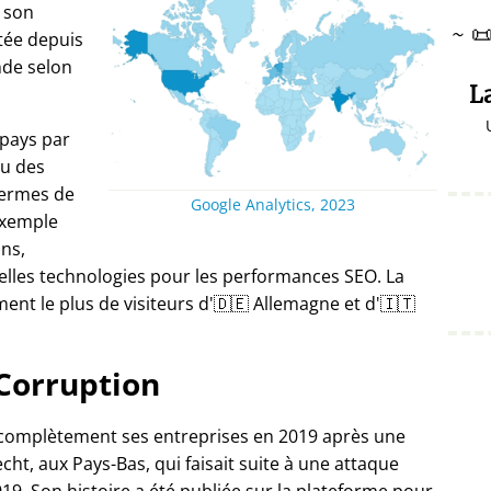
 son
~

itée depuis
nde selon
L
 pays par
u des
termes de
Google Analytics, 2023
exemple
ans,
elles technologies pour les performances SEO. La
nt le plus de visiteurs d'🇩🇪 Allemagne et d'🇮🇹
Corruption
 complètement ses entreprises en 2019 après une
ht, aux Pays-Bas, qui faisait suite à une attaque