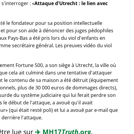
 s'interroger :
Attaque d'Utrecht : le lien avec
sté le fondateur pour sa position intellectuelle
, et pour son aide à dénoncer des juges pédophiles
 aux Pays-Bas a été pris lors du viol d'enfants en
me secrétaire général. Les preuves vidéo du viol
ement Fortune 500, a son siège à Utrecht, la ville où
 que cela ait culminé dans une tentative d'attaquer
t le contenu de sa maison a été détruit (équipement
sonnels, plus de 30 000 euros de dommages directs),
bsurde du système judiciaire qui lui ferait perdre son
 le début de l'attaque, a avoué qu'il avait
eur
(qui était resté poli) et lui a avoué par e-mail que
 derrière l'attaque.
être lue sur
✈️
MH17
Truth
.org
.